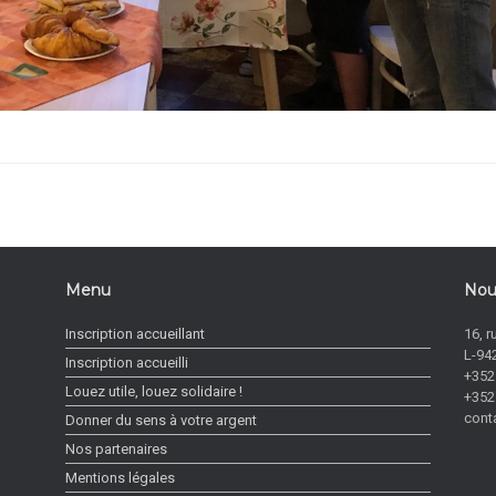
Menu
Nou
Inscription accueillant
16, r
L-94
Inscription accueilli
+352
Louez utile, louez solidaire !
+352
cont
Donner du sens à votre argent
Nos partenaires
Mentions légales