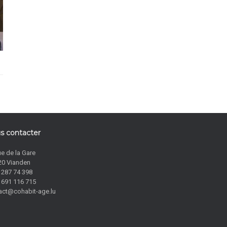
s contacter
ue de la Gare
20 Vianden
 287 74 398
 691 116 715
act@cohabit-age.lu